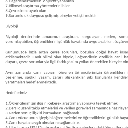
6.Değerlendirmelerini objektif yapabilen
7.Bilimsel araştırma yöntemlerini bilen
8.Çevresine duyarlı olan
9.Sorumluluk duygusu gelişmiş bireyler yetiştirmektir.
Biyoloji
Biyoloji derslerinde amacımız; araştıran, sorgulayan, neden, sonuç il
yorumlayabilen, öğrendiklerini günlük hayatında uygulayabilen, özgüvenli
Günümüzde hızla artan çevre sorunları, bozulan doğal hayat insan
etkilemektedir. Canlı bilimi olan biyoloji öğrencilerin özellikle canlı 
duyarlı, çevre sorunlarıyla ilgili farklı çözüm yolları önerebilen bireyler 
Aynı zamanda canlı yapısını öğrenen öğrencilerimizin öğrendiklerini 
beslenme, sağlıklı yaşam, zararlı alışkanlıklar gibi konularda kendilerini
yaratmaları hedeflenmektedir.
Hedeflerimiz
1.Öğrencilerimizin ilgisini çekerek araştırma yapmaya teşvik etmek
2.Dersi düzenli takip etmelerini ve verilen görevleri zamanında hazırlaya
3.Neden sonuç ilişkisi kurmalarını sağlamak
4.Canlı vücudunun işleyişini öğrenmelerini ve öğrendiklerini günlük hay
5.Canlı hayata saygılı olmalarını sağlamaktır.
6.Uluslararası SEMEP çalışmalarını tüm lise seviyelerindeki öğrencilerim