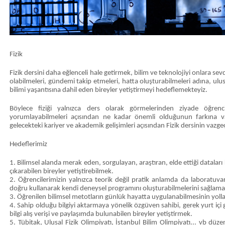
Fizik
Fizik dersini daha eğlenceli hale getirmek, bilim ve teknolojiyi onlara se
olabilmeleri, gündemi takip etmeleri, hatta oluşturabilmeleri adına, ulu
bilimi yaşantısına dahil eden bireyler yetiştirmeyi hedeflemekteyiz.
Böylece fiziği yalnızca ders olarak görmelerinden ziyade öğrencile
yorumlayabilmeleri açısından ne kadar önemli olduğunun farkına v
gelecekteki kariyer ve akademik gelişimleri açısından Fizik dersinin vazg
Hedeflerimiz
1. Bilimsel alanda merak eden, sorgulayan, araştıran, elde ettiği datalar
çıkarabilen bireyler yetiştirebilmek.
2. Öğrencilerimizin yalnızca teorik değil pratik anlamda da laboratuvar
doğru kullanarak kendi deneysel programını oluşturabilmelerini sağlama
3. Öğrenilen bilimsel metotların günlük hayatta uygulanabilmesinin yoll
4. Sahip olduğu bilgiyi aktarmaya yönelik özgüven sahibi, gerek yurt içi g
bilgi alış verişi ve paylaşımda bulunabilen bireyler yetiştirmek.
5. Tübitak, Ulusal Fizik Olimpiyatı, İstanbul Bilim Olimpiyatı... vb düzen