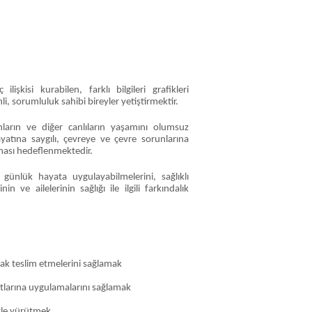
işkisi kurabilen, farklı bilgileri grafikleri
, sorumluluk sahibi bireyler yetiştirmektir.
ların ve diğer canlıların yaşamını olumsuz
hayatına saygılı, çevreye ve çevre sorunlarına
olması hedeflenmektedir.
günlük hayata uygulayabilmelerini, sağlıklı
n ve ailelerinin sağlığı ile ilgili farkındalık
rak teslim etmelerini sağlamak
atlarına uygulamalarını sağlamak
izle yürütmek.