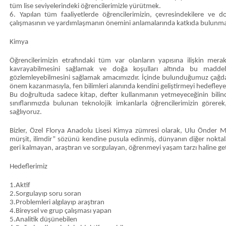
tüm lise seviyelerindeki öğrencilerimizle yürütmek.
6. Yapılan tüm faaliyetlerde öğrencilerimizin, çevresindekilere ve d
çalışmasının ve yardımlaşmanın önemini anlamalarında katkıda bulunm
Kimya
Öğrencilerimizin etrafındaki tüm var olanların yapısına ilişkin merakın
kavrayabilmesini sağlamak ve doğa koşulları altında bu maddeler
gözlemleyebilmesini sağlamak amacımızdır. İçinde bulunduğumuz çağda b
önem kazanmasıyla, fen bilimleri alanında kendini geliştirmeyi hedefleye
Bu doğrultuda sadece kitap, defter kullanmanın yetmeyeceğinin bilin
sınıflarımızda bulunan teknolojik imkanlarla öğrencilerimizin göre
sağlıyoruz.
Bizler, Özel Florya Anadolu Lisesi Kimya zümresi olarak, Ulu Önder 
mürşit, ilimdir” sözünü kendine pusula edinmiş, dünyanın diğer noktal
geri kalmayan, araştıran ve sorgulayan, öğrenmeyi yaşam tarzı haline get
Hedeflerimiz
1.Aktif
2.Sorgulayıp soru soran
3.Problemleri algılayıp araştıran
4.Bireysel ve grup çalışması yapan
5.Analitik düşünebilen