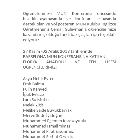
Öğrencilerimize MUN Konferansı öncesinde
hazırlık aşamasında ve konferans esnasında
destek olan ve yol gösteren MUN Kulübü İngilizce
Öğretmenimiz Cemali Süleyman’a öğrencilerimize
kazandırmış olduğu farklı bakış açıları için teşekkür
ediyoruz.
27 Kasım -02 Aralık 2019 tarihlerinde
BARSELONA MUN KONFERANSINA KATILAN
FLORYA ANADOLU VE FEN LİSESİ
ÖĞRENCİLERİMİZ:
Asya Nehir Evren
Emir Balota
Fulin Kahveci
İpek Evlüce
Lara Su Mutlu
Melek Yiğit
Melike Saide Büyükbayrak
Merve Sude İyidoğan
Muhammed Egemen Karakoyunlu
Muhammed İsmail Yılmaz
Muhammet Fırat Ersönmez
Muhammet Serhat Özyıldız