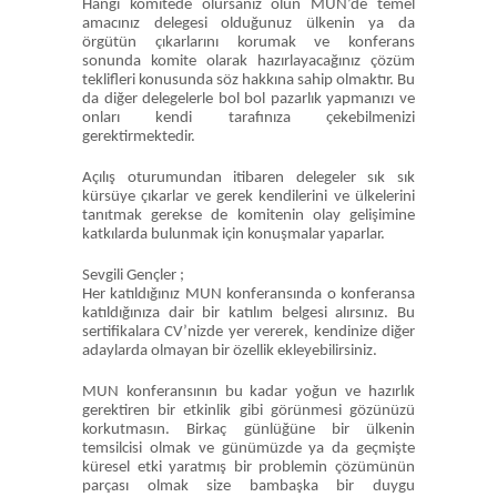
Hangi komitede olursanız olun MUN’de temel
amacınız delegesi olduğunuz ülkenin ya da
örgütün çıkarlarını korumak ve konferans
sonunda komite olarak hazırlayacağınız çözüm
teklifleri konusunda söz hakkına sahip olmaktır. Bu
da diğer delegelerle bol bol pazarlık yapmanızı ve
onları kendi tarafınıza çekebilmenizi
gerektirmektedir.
Açılış oturumundan itibaren delegeler sık sık
kürsüye çıkarlar ve gerek kendilerini ve ülkelerini
tanıtmak gerekse de komitenin olay gelişimine
katkılarda bulunmak için konuşmalar yaparlar.
Sevgili Gençler ;
Her katıldığınız MUN konferansında o konferansa
katıldığınıza dair bir katılım belgesi alırsınız. Bu
sertifikalara CV’nizde yer vererek, kendinize diğer
adaylarda olmayan bir özellik ekleyebilirsiniz.
MUN konferansının bu kadar yoğun ve hazırlık
gerektiren bir etkinlik gibi görünmesi gözünüzü
korkutmasın. Birkaç günlüğüne bir ülkenin
temsilcisi olmak ve günümüzde ya da geçmişte
küresel etki yaratmış bir problemin çözümünün
parçası olmak size bambaşka bir duygu