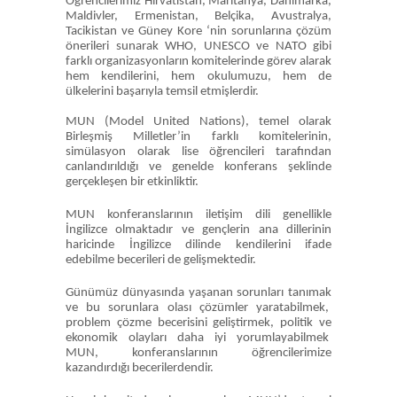
Öğrencilerimiz Hırvatistan, Maritanya, Danimarka,
Maldivler, Ermenistan, Belçika, Avustralya,
Tacikistan ve Güney Kore ‘nin sorunlarına çözüm
önerileri sunarak WHO, UNESCO ve NATO gibi
farklı organizasyonların komitelerinde görev alarak
hem kendilerini, hem okulumuzu, hem de
ülkelerini başarıyla temsil etmişlerdir.
MUN (Model United Nations), temel olarak
Birleşmiş Milletler’in farklı komitelerinin,
simülasyon olarak lise öğrencileri tarafından
canlandırıldığı ve genelde konferans şeklinde
gerçekleşen bir etkinliktir.
MUN konferanslarının iletişim dili genellikle
İngilizce olmaktadır ve gençlerin ana dillerinin
haricinde İngilizce dilinde kendilerini ifade
edebilme becerileri de gelişmektedir.
Günümüz dünyasında yaşanan sorunları tanımak
ve bu sorunlara olası çözümler yaratabilmek,
problem çözme becerisini geliştirmek, politik ve
ekonomik olayları daha iyi yorumlayabilmek
MUN, konferanslarının öğrencilerimize
kazandırdığı becerilerdendir.