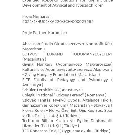
Extended Robotics Solutions for the Inclusive
Development of Atypical and Typical Children
Proje Numarası:
2021-1-HU01-KA220-SCH-000029582
Proje Partneri Kurumlar :
Abacusan Studio Oktatasszervezo Nonprofit Kft (
Macaristan )
EOTVOS LORAND TUDOMANYEGYETEM
(Macaristan )
Giving Hungary (Adományozó Magyarország)
Kulturális és Adománygyűjtő-szervező Alapítvány
- Giving Hungary Foundation ( Macaristan )
ELTE Faculty of Pedagogy and Psichology (
Avusturya )
Schüler-Lernhilfe KG ( Avusturya )
Colegiul National “Kölcsey Ferenc” ( Romanya )
Szlovák Tanítási Nyelvű Óvoda, Általános Iskola,
Gimnázium és Kollégium ( Macaristan – Slovakya )
Florya Koleji – Florya Özel Eğt. Öğr. Kur. Sos. Spor
ve Tur. Tes. İşl. Ltd. Şti. ( Türkiye )
Techrobo Bilisim Yazilim ve Egitim Danismanlik
Hizmetleri Tic. Ltd. Şti ( Türkiye )
TED Rönesans Koleji ( Uygulama okulu – Türkiye )