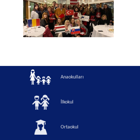
Anaokulları
İlkokul
Ortaokul