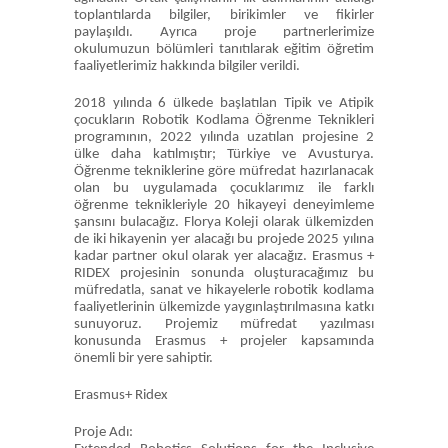
toplantılarda bilgiler, birikimler ve fikirler
paylaşıldı. Ayrıca proje partnerlerimize
okulumuzun bölümleri tanıtılarak eğitim öğretim
faaliyetlerimiz hakkında bilgiler verildi.
2018 yılında 6 ülkede başlatılan Tipik ve Atipik
çocukların Robotik Kodlama Öğrenme Teknikleri
programının, 2022 yılında uzatılan projesine 2
ülke daha katılmıştır; Türkiye ve Avusturya.
Öğrenme tekniklerine göre müfredat hazırlanacak
olan bu uygulamada çocuklarımız ile farklı
öğrenme teknikleriyle 20 hikayeyi deneyimleme
şansını bulacağız. Florya Koleji olarak ülkemizden
de iki hikayenin yer alacağı bu projede 2025 yılına
kadar partner okul olarak yer alacağız. Erasmus +
RIDEX projesinin sonunda oluşturacağımız bu
müfredatla, sanat ve hikayelerle robotik kodlama
faaliyetlerinin ülkemizde yaygınlaştırılmasına katkı
sunuyoruz. Projemiz müfredat yazılması
konusunda Erasmus + projeler kapsamında
önemli bir yere sahiptir.
Erasmus+ Ridex
Proje Adı: