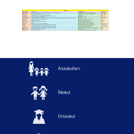
Anaokulları
İlkokul
Ortaokul