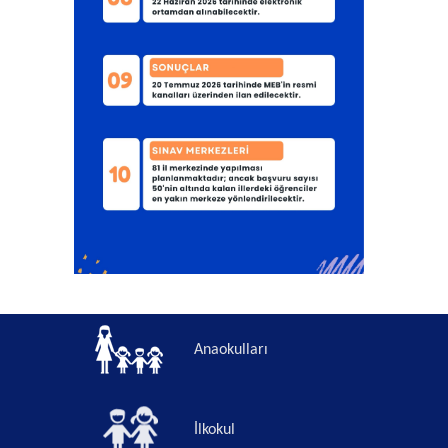
Anaokulları
İlkokul