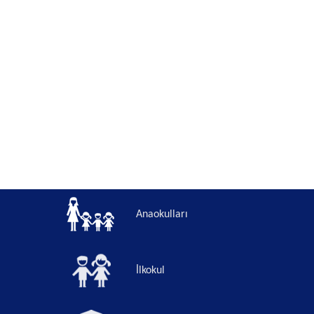
Anaokulları
İlkokul