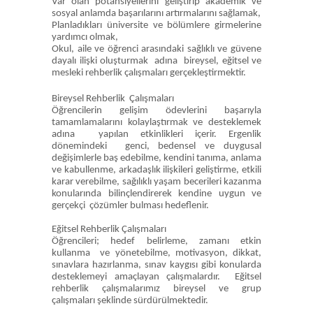
Var olan potansiyellerini geliştirip akademik ve
sosyal anlamda başarılarını artırmalarını sağlamak,
Planladıkları üniversite ve bölümlere girmelerine
yardımcı olmak,
Okul, aile ve öğrenci arasındaki sağlıklı ve güvene
dayalı ilişki oluşturmak adına bireysel, eğitsel ve
mesleki rehberlik çalışmaları gerçekleştirmektir.
Bireysel Rehberlik Çalışmaları
Öğrencilerin gelişim ödevlerini başarıyla
tamamlamalarını kolaylaştırmak ve desteklemek
adına yapılan etkinlikleri içerir. Ergenlik
dönemindeki genci, bedensel ve duygusal
değişimlerle baş edebilme, kendini tanıma, anlama
ve kabullenme, arkadaşlık ilişkileri geliştirme, etkili
karar verebilme, sağılıklı yaşam becerileri kazanma
konularında bilinçlendirerek kendine uygun ve
gerçekçi çözümler bulması hedeflenir.
Eğitsel Rehberlik Çalışmaları
Öğrencileri; hedef belirleme, zamanı etkin
kullanma ve yönetebilme, motivasyon, dikkat,
sınavlara hazırlanma, sınav kaygısı gibi konularda
desteklemeyi amaçlayan çalışmalardır. Eğitsel
rehberlik çalışmalarımız bireysel ve grup
çalışmaları şeklinde sürdürülmektedir.