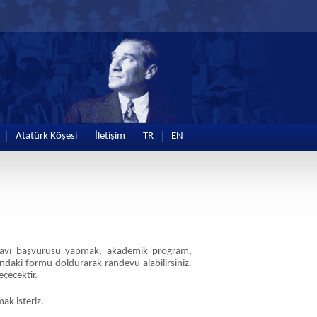
Atatürk Köşesi
İletişim
TR
EN
ınavı başvurusu yapmak, akademik program,
ndaki formu doldurarak randevu alabilirsiniz.
eçecektir.
ak isteriz.