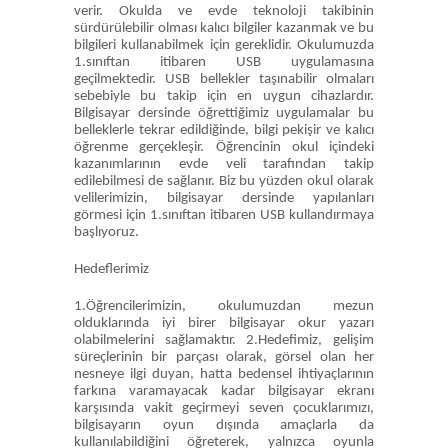
verir. Okulda ve evde teknoloji takibinin
sürdürülebilir olması kalıcı bilgiler kazanmak ve bu
bilgileri kullanabilmek için gereklidir. Okulumuzda
1.sınıftan itibaren USB uygulamasına
geçilmektedir. USB bellekler taşınabilir olmaları
sebebiyle bu takip için en uygun cihazlardır.
Bilgisayar dersinde öğrettiğimiz uygulamalar bu
belleklerle tekrar edildiğinde, bilgi pekişir ve kalıcı
öğrenme gerçekleşir. Öğrencinin okul içindeki
kazanımlarının evde veli tarafından takip
edilebilmesi de sağlanır. Biz bu yüzden okul olarak
velilerimizin, bilgisayar dersinde yapılanları
görmesi için 1.sınıftan itibaren USB kullandırmaya
başlıyoruz.
Hedeflerimiz
1.Öğrencilerimizin, okulumuzdan mezun
olduklarında iyi birer bilgisayar okur yazarı
olabilmelerini sağlamaktır. 2.Hedefimiz, gelişim
süreçlerinin bir parçası olarak, görsel olan her
nesneye ilgi duyan, hatta bedensel ihtiyaçlarının
farkına varamayacak kadar bilgisayar ekranı
karşısında vakit geçirmeyi seven çocuklarımızı,
bilgisayarın oyun dışında amaçlarla da
kullanılabildiğini öğreterek, yalnızca oyunla