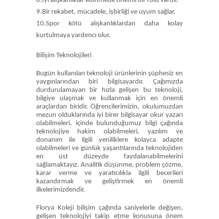
8.İyi alışkanlıklar edinmede önemli bir rolü vardır.
9.Bir rekabet, mücadele, işbirliği ve uyum sağlar.
10.Spor kötü alışkanlıklardan daha kolay
kurtulmaya yardımcı olur.
Bilişim Teknolojileri
Bugün kullanılan teknoloji ürünlerinin şüphesiz en
yaygınlarından biri bilgisayardır. Çağımızda
durdurulamayan bir hızla gelişen bu teknoloji,
bilgiye ulaşmak ve kullanmak için en önemli
araçlardan biridir. Öğrencilerimizin, okulumuzdan
mezun olduklarında iyi birer bilgisayar okur yazarı
olabilmeleri, içinde bulunduğumuz bilgi çağında
teknolojiye hakim olabilmeleri, yazılım ve
donanım ile ilgili yeniliklere kolayca adapte
olabilmeleri ve günlük yaşantılarında teknolojiden
en üst düzeyde faydalanabilmelerini
sağlamaktayız. Analitik düşünme, problem çözme,
karar verme ve yaratıcılıkla ilgili becerileri
kazandırmak ve geliştirmek en önemli
ilkelerimizdendir.
Florya Koleji bilişim çağında saniyelerle değişen,
gelişen teknolojiyi takip etme konusuna önem