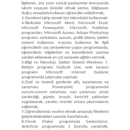
ilgilenen, yüz yüze sosyal paylaşımlar konusunda
sıkıntı yaşayan bireyler olmak yerine, bilgisayarı
doğru amaçlarla kullanan öğrenciler yetiştirmek;
3.Gündemi takip etmek için teknolojiyi kullanmak;
4.İlkokulda Microsoft Word, Microsoft Excel,
Microsoft Powerpoint, Microsoft, Publisher
programları, Microsoft Access, Adope Photoshop
programı, veritabanı, sunum, grafik işleme, işletim
sistemi kullanma, e-posta kullanma ile ilgili
öğrencilerin yaş seviyelerine uygun programlarda,
öğrencilerin bilgilerinin ve becerilerinin üzerine
yenileri eklenerek en üst seviyede eğitim vermek,
5.Bilgi ve Teknoloji, İşletim Sistemi Windows 7,
iletişim programı Outlook Live, web tarayıcı
programı Microsoft Internet Explorer
programında çalışmalar yapmak;
6.Özel ve önemli günlerde afiş tasarlaması ve
yarışması, Powerpoint programında
sunum,sunum yarışması, yazı yarışması, proje
yaratıcılığı, gazete, broşür, kartvizit şablonları
uygulayarak, yaratıcı ürünler ortaya çıkarmalarını
sağlamak,
7.Öğrencilerimizi motive etmek amacıyla fikirlerini
geliştirebilecekleri yayınlar hazırlatmak;
8.Movie Maker programıyla barkovizyon,
sketchUp programında 3 boyutlu yaratıcılık,