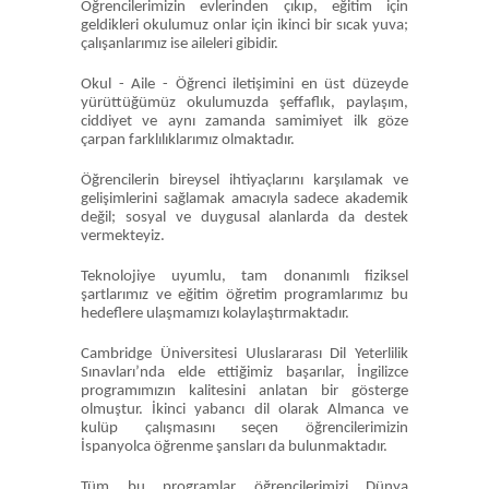
Öğrencilerimizin evlerinden çıkıp, eğitim için
geldikleri okulumuz onlar için ikinci bir sıcak yuva;
çalışanlarımız ise aileleri gibidir.
Okul - Aile - Öğrenci iletişimini en üst düzeyde
yürüttüğümüz okulumuzda şeffaflık, paylaşım,
ciddiyet ve aynı zamanda samimiyet ilk göze
çarpan farklılıklarımız olmaktadır.
Öğrencilerin bireysel ihtiyaçlarını karşılamak ve
gelişimlerini sağlamak amacıyla sadece akademik
değil; sosyal ve duygusal alanlarda da destek
vermekteyiz.
Teknolojiye uyumlu, tam donanımlı fiziksel
şartlarımız ve eğitim öğretim programlarımız bu
hedeflere ulaşmamızı kolaylaştırmaktadır.
Cambridge Üniversitesi Uluslararası Dil Yeterlilik
Sınavları’nda elde ettiğimiz başarılar, İngilizce
programımızın kalitesini anlatan bir gösterge
olmuştur. İkinci yabancı dil olarak Almanca ve
kulüp çalışmasını seçen öğrencilerimizin
İspanyolca öğrenme şansları da bulunmaktadır.
Tüm bu programlar öğrencilerimizi Dünya